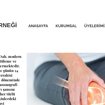
RNEĞİ
ANASAYFA
KURUMSAL
ÜYELERİMİ
 Dalı, modern
ntüleme ve
vermektedir.
le günün 24
errahisi
n döneminde
rasonografi
ı şansını
her türlü
kinlerdeki
avi