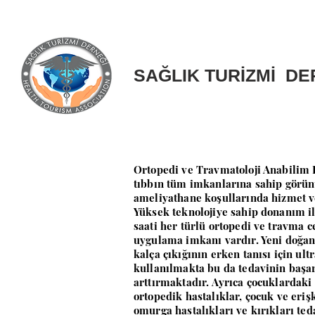
SAĞLIK TURİZMİ DE
Ortopedi ve Travmatoloji Anabilim
tıbbın tüm imkanlarına sahip görü
ameliyathane koşullarında hizmet 
Yüksek teknolojiye sahip donanım i
saati her türlü ortopedi ve travma c
uygulama imkanı vardır. Yeni doğa
kalça çıkığının erken tanısı için ult
kullanılmakta bu da tedavinin başar
arttırmaktadır. Ayrıca çocuklardaki 
ortopedik hastalıklar, çocuk ve eriş
omurga hastalıkları ve kırıkları ted