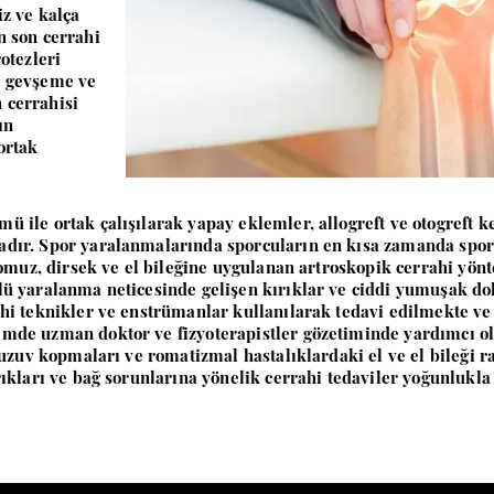
iz ve kalça
n son cerrahi
otezleri
k gevşeme ve
 cerrahisi
ın
ortak
ü ile ortak çalışılarak yapay eklemler, allogreft ve otogreft k
adır. Spor yaralanmalarında sporcuların en kısa zamanda spo
 omuz, dirsek ve el bileğine uygulanan artroskopik cerrahi yönte
lü yaralanma neticesinde gelişen kırıklar ve ciddi yumuşak d
ahi teknikler ve enstrümanlar kullanılarak tedavi edilmekte v
emde uzman doktor ve fizyoterapistler gözetiminde yardımcı o
, uzuv kopmaları ve romatizmal hastalıklardaki el ve el bileği r
ırıkları ve bağ sorunlarına yönelik cerrahi tedaviler yoğunluk