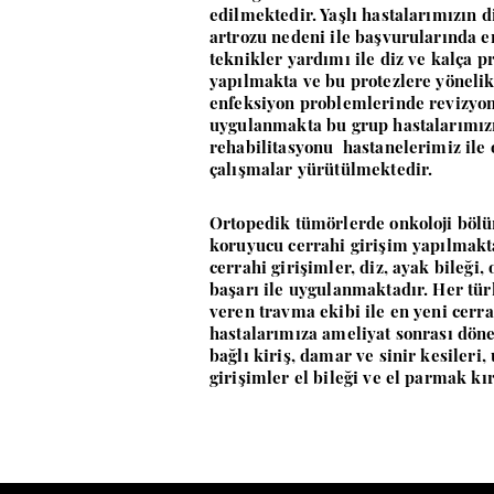
edilmektedir. Yaşlı hastalarımızın d
artrozu nedeni ile başvurularında e
teknikler yardımı ile diz ve kalça pr
yapılmakta ve bu protezlere yöneli
enfeksiyon problemlerinde revizyon
uygulanmakta bu grup hastalarımız
rehabilitasyonu hastanelerimiz ile 
çalışmalar yürütülmektedir.
Ortopedik tümörlerde onkoloji bölüm
koruyucu cerrahi girişim yapılmakt
cerrahi girişimler, diz, ayak bileği,
başarı ile uygulanmaktadır. Her tür
veren travma ekibi ile en yeni cerr
hastalarımıza ameliyat sonrası dön
bağlı kiriş, damar ve sinir kesileri
girişimler el bileği ve el parmak k