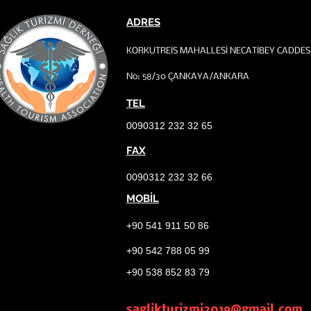
ADRES
KORKUTREİS MAHALLESİ NECATİBEY CADDES
No: 58/30 ÇANKAYA/ANKARA
TEL
0090312 232 32 65
FAX
0090312 232 32 66
MOBİL
+90 541 911 50 86
+90 542 788 05 99
+90 538 852 83 79
saglikturizmi2019@gmail.com