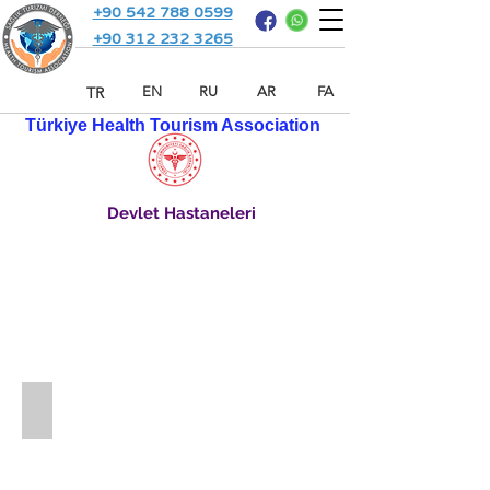
+90 542 788 0599
+90 312 232 3265
TR
EN
RU
AR
FA
Türkiye Health Tourism Association
Devlet Hastaneleri
KALP DAMAR HASTANESİ
Ankara
Şehir
Hastanesi