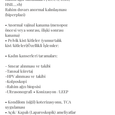
HSIL...vb)
Rahim duvarı anormal kalınlaşması
(hiperplazi)
• Anormal vajinal kanama (menopoz
öncesi veya sonrası, ilişki sonrası
kanama)
• Pelvik kist/kitleler (yumurtalık
kist/kitleleri)Özellikli İşlemler:
• Kadın kanserleri taramaları:
- Smear alınması ve takibi
-Tanısal küretaj
-HPV alınması ve takibi
-Kolposkopi
-Rahim ağzı biopsisi
-Ultrasonografi • Konizasyon /LEEP
• Kondilom (siğil) koterizasyonu, TCA
uygulaması
• Açık/ Kapalı (Laparoskopik) ameliyatlar