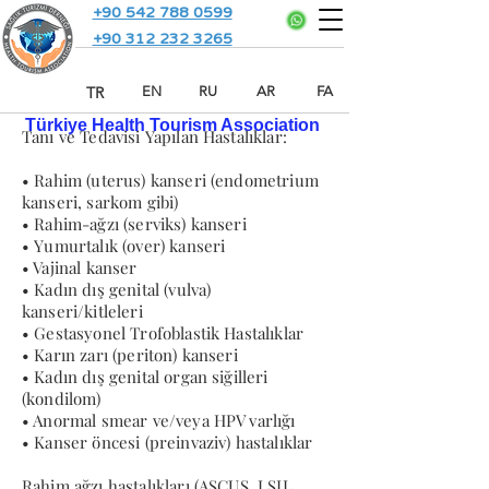
+90 542 788 0599
+90 312 232 3265
TR
EN
RU
AR
FA
Türkiye Health Tourism Association
Tanı ve Tedavisi Yapılan Hastalıklar:
• Rahim (uterus) kanseri (endometrium
kanseri, sarkom gibi)
• Rahim-ağzı (serviks) kanseri
• Yumurtalık (over) kanseri
• Vajinal kanser
• Kadın dış genital (vulva)
kanseri/kitleleri
• Gestasyonel Trofoblastik Hastalıklar
• Karın zarı (periton) kanseri
• Kadın dış genital organ siğilleri
(kondilom)
• Anormal smear ve/veya HPV varlığı
• Kanser öncesi (preinvaziv) hastalıklar
Rahim ağzı hastalıkları (ASCUS, LSIL,