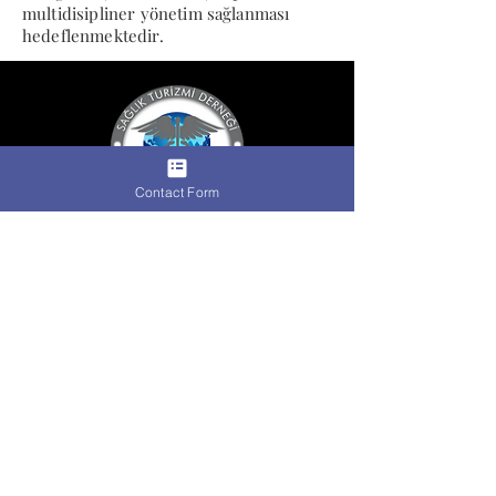
multidisipliner yönetim sağlanması
hedeflenmektedir.
Contact Form
ADRES
KORKUTREİS MAHALLESİ NECATİBEY CADDESİ
No: 58/30 ÇANKAYA/ANKARA
TEL
0090312 232 32 65
SİTE
HARİTASI
HAKKIMIZDA
KURUMSAL ÜYELERİMİZ
HASTANELERİMİZ
TEDAVİLERİMİZ