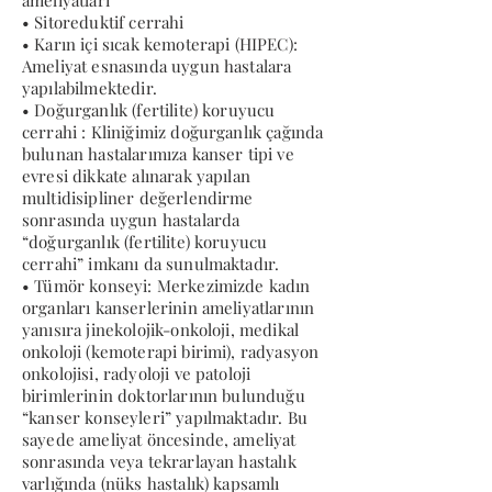
ameliyatları
• Sitoreduktif cerrahi
• Karın içi sıcak kemoterapi (HIPEC):
Ameliyat esnasında uygun hastalara
yapılabilmektedir.
• Doğurganlık (fertilite) koruyucu
cerrahi : Kliniğimiz doğurganlık çağında
bulunan hastalarımıza kanser tipi ve
evresi dikkate alınarak yapılan
multidisipliner değerlendirme
sonrasında uygun hastalarda
“doğurganlık (fertilite) koruyucu
cerrahi” imkanı da sunulmaktadır.
• Tümör konseyi: Merkezimizde kadın
organları kanserlerinin ameliyatlarının
yanısıra jinekolojik-onkoloji, medikal
onkoloji (kemoterapi birimi), radyasyon
onkolojisi, radyoloji ve patoloji
birimlerinin doktorlarının bulunduğu
“kanser konseyleri” yapılmaktadır. Bu
sayede ameliyat öncesinde, ameliyat
sonrasında veya tekrarlayan hastalık
varlığında (nüks hastalık) kapsamlı