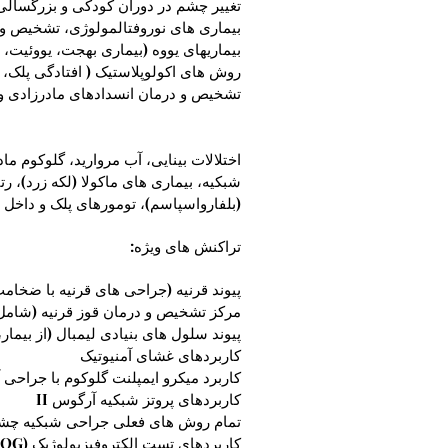
تغییر چشم در دوران کودکی و بزرگسالی 
بیماری های نوروفتالمولوژی، تشخیص و 
بیماریهای یووه (بیماری بهجت، یووئیت،
روش های اکولوپلاستیک ( افتادگی پلک، ت
تشخیص و درمان انسدادهای مادرزادی و
اختلالات بینایی، آب مروارید، گلوکوم 
شبکیه، بیماری های ماکولا (لکه زرد)، ر
(بلفارواسپاسم)، تومورهای پلک و داخل
تراکنش های ویژه:
پیوند قرنیه (جراحی های قرنیه با ضخامت کامل و لایه
مرکز تشخیص و درمان قوز قرنیه (شامل 
پیوند سلول های بنیادی لیمبال (از بیمار
کاربردهای غشای آمنیوتیک
کاربرد میکرو ایمپلنت گلوکوم با جراحی آب م
کاربردهای پروتز شبکیه آرگوس II
تمام روش های فعلی جراحی شبکیه چشم، ا
کاربردهای تست الکتروفیزیولوژیک (VEP، ERG، EOG و غیره)