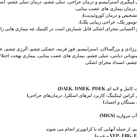
(پیگیری استرابیسم و درمان جراحی، تنبلی چشم، درمان تنبلی چشم، استف
درمان بیماری های عصب بینایی،
 تشخیص و درمان کوروئیدیت)،
ومور پلک، جراحی زیبایی پلک)،
 اکتسابی مجرای اشکی قابل شمارش است در کلینیک چه بیماری هایی را د
مادرزادی و بزرگسالان، استرابیسم، قوز قرنیه، خشکی چشم، آلرژی چشم، 
تینوپاتی دیابتی، تنبلی چشم، بیماری های عصب بینایی، بیماری بهجت اختلال
 چشم، انسداد مجرای اشکی
 ای DALK، DMEK، PDEK)
کراس لینکینگ، کاربرد لنزهای اسکلرا، درمان‌های جراحی)
، بستگان و اجساد)
روارید (MIGS)
ز جمله آنهایی که با کراتوپرتز انجام می شوند