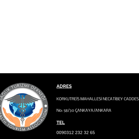
ADRES
KORKUTREİS MAHALLESİ NECATİBEY CADDES
No: 58/30 ÇANKAYA/ANKARA
TEL
0090312 232 32 65