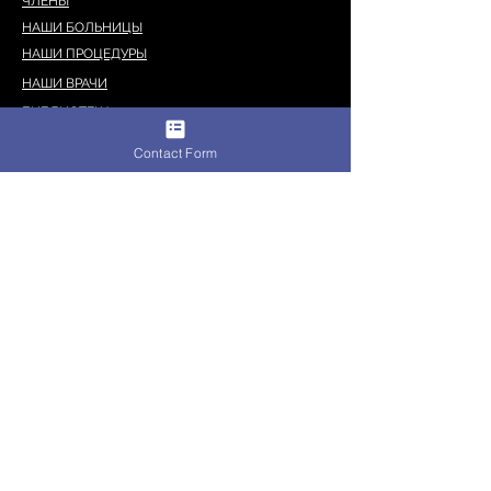
ЧЛЕНЫ
НАШИ БОЛЬНИЦЫ
НАШИ ПРОЦЕДУРЫ
НАШИ ВРАЧИ
БИБЛИОТЕКА
ФАКС
Contact Form
0312 232 32 66
МОБИЛЬНЫЙ
+90 552 610 57 06
+90 542 788 05 99
+90 538 852 83 79
saglikturizmi2019@gmail.com