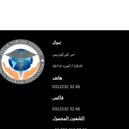
تبوك
حي كوركوتريس
58/30 كانكايا / أنقرة
هاتف
0312232 32 65
فاكس
0312232 32 66
التليفون المحمول